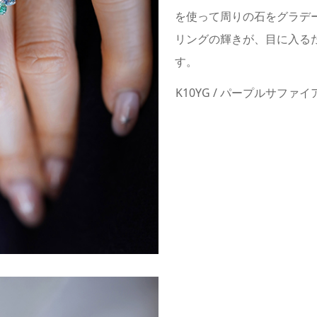
を使って周りの石をグラデ
リングの輝きが、目に入る
す。
K10YG
/
パープルサファイ